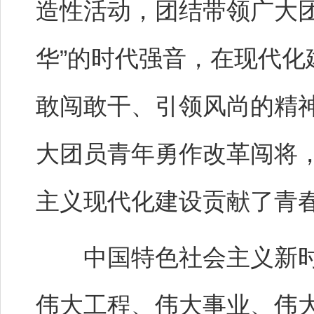
造性活动，团结带领广大
华”的时代强音，在现代
敢闯敢干、引领风尚的精
大团员青年勇作改革闯将
主义现代化建设贡献了青
中国特色社会主义新时
伟大工程、伟大事业、伟