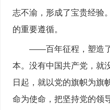
志不渝，形成了宝贵经验
的重要遵循。
——百年征程，塑造了
本。没有中国共产党，就
日起，就以党的旗帜为旗
命为使命，把坚持党的领