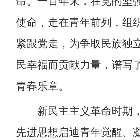
命。一百年来，在党的坚
使命，走在青年前列，组
紧跟党走，为争取民族独
民幸福而贡献力量，谱写
青春乐章。
新民主主义革命时期，
先进思想启迪青年觉醒、