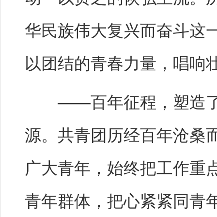
华民族伟大复兴而奋斗这
以团结的青春力量，唱响
——百年征程，塑造了
源。共青团历经百年沧桑
广大青年，始终把工作重
青年群体，把心紧紧同青