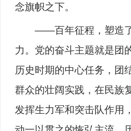
念旗帜之下。
——百年征程，塑造了
力。党的奋斗主题就是团
历史时期的中心任务，团
群众的壮阔实践，在民族
发挥生力军和突击队作用
动一以贯之的恢弘主流。