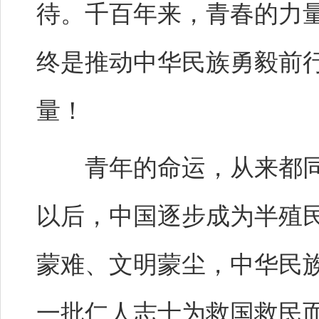
待。千百年来，青春的力
终是推动中华民族勇毅前
量！
青年的命运，从来都同时
以后，中国逐步成为半殖
蒙难、文明蒙尘，中华民
一批仁人志士为救国救民