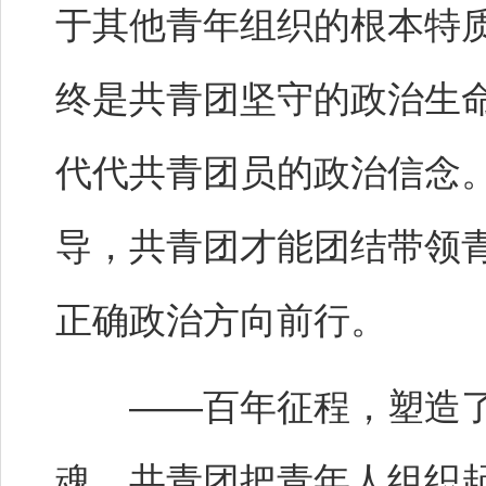
于其他青年组织的根本特
终是共青团坚守的政治生
代代共青团员的政治信念
导，共青团才能团结带领
正确政治方向前行。
——百年征程，塑造了
魂。共青团把青年人组织