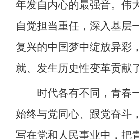
年发自内心的最强音。伟
自觉担当重任，深入基层
复兴的中国梦中绽放异彩
就、发生历史性变革贡献
时代各有不同，青春一
始终与党同心、跟党奋斗
写在党和人民事业中，把