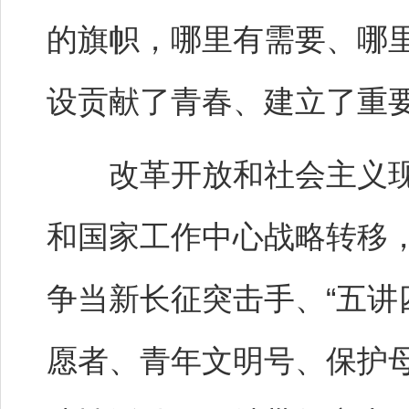
的旗帜，哪里有需要、哪
设贡献了青春、建立了重
改革开放和社会主义现
和国家工作中心战略转移
争当新长征突击手、“五讲
愿者、青年文明号、保护