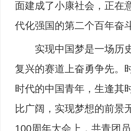
面建成了小康社会，正在
代化强国的第二个百年奋
实现中国梦是一场历史
复兴的赛道上奋勇争先。
时代的中国青年，生逢其
比广阔，实现梦想的前景
100周年大会上，共青团