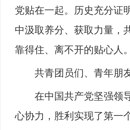
党贴在一起。历史充分证
中汲取养分、获取力量，
靠得住、离不开的贴心人
共青团员们、青年朋友
在中国共产党坚强领导
心协力，胜利实现了第一