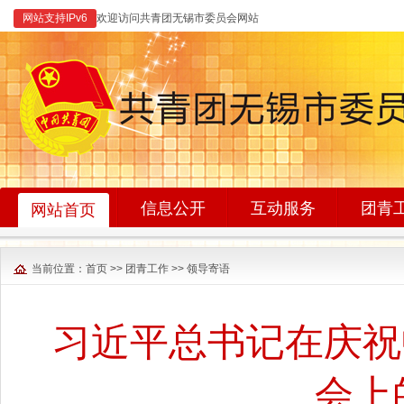
网站支持IPv6
欢迎访问共青团无锡市委员会网站
信息公开
互动服务
团青
网站首页
当前位置：
首页
>>
团青工作
>>
领导寄语
习近平总书记在庆祝
会上