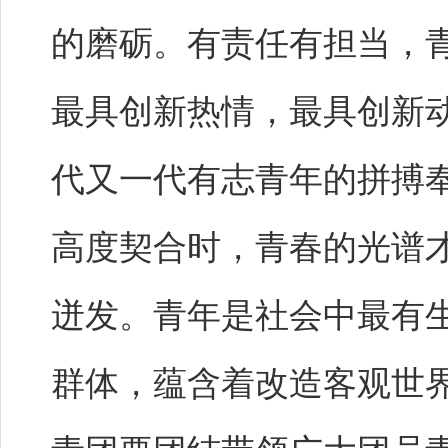
的磨砺。有责任有担当，
最具创新热情，最具创新
代又一代有志青年的拼搏
高度契合时，青春的光谱
迸发。青年是社会中最有
群体，蕴含着改造客观世