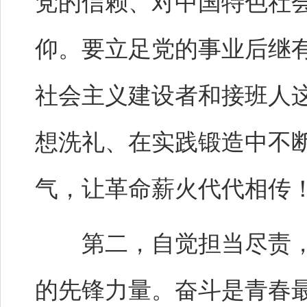
党的信赖、对中国特色社
仰。要立足党的事业后继
社会主义建设者和接班人
想洗礼、在实践锻造中不
气，让革命薪火代代相传
第二，自觉担当尽责，
的先锋力量。奋斗是青春