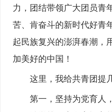
力，团结带领广大团员青
苦、肯奋斗的新时代好青
起民族复兴的澎湃春潮，
加美好的中国！
这里，我给共青团提几
第一，坚持为党育人，