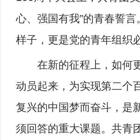
心、强国有我”的青春誓
样子，更是党的青年组织
在新的征程上，如何更
动员起来，为实现第二个
复兴的中国梦而奋斗，是
须回答的重大课题。共青