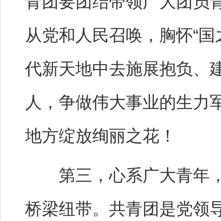
青团要团结带领广大团员
从党和人民召唤，胸怀“国
代新天地中去施展抱负、
人，争做伟大事业的生力
地方绽放绚丽之花！
第三，心系广大青年，
桥梁纽带。共青团是党领