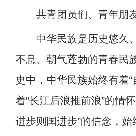
共青团员们、青年朋友
中华民族是历史悠久、
不息、朝气蓬勃的青春民族
史中，中华民族始终有着“
着“长江后浪推前浪”的情
进步则国进步”的信念，始