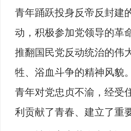
青年踊跃投身反帝反封建
动，积极参加党领导的革
推翻国民党反动统治的伟
牲、浴血斗争的精神风貌
青年对党忠贞不渝，经受
利贡献了青春、建立了重