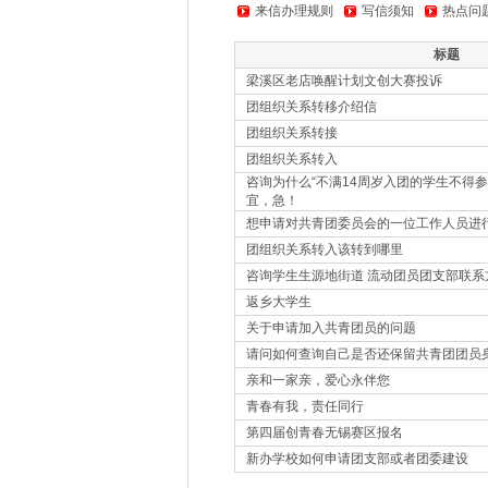
来信办理规则
写信须知
热点问
标题
梁溪区老店唤醒计划文创大赛投诉
团组织关系转移介绍信
团组织关系转接
团组织关系转入
咨询为什么“不满14周岁入团的学生不得
宜，急！
想申请对共青团委员会的一位工作人员进
团组织关系转入该转到哪里
咨询学生生源地街道 流动团员团支部联系
返乡大学生
关于申请加入共青团员的问题
请问如何查询自己是否还保留共青团团员
亲和一家亲，爱心永伴您
青春有我，责任同行
第四届创青春无锡赛区报名
新办学校如何申请团支部或者团委建设